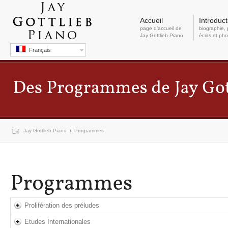
Accueil
Introduct
page d’accueil de
biographie, 
Jay Gottlieb Piano
écrits et ph
Français
Jay Gottlieb Piano
Programmes
Prolifération des préludes
Etudes Internationales