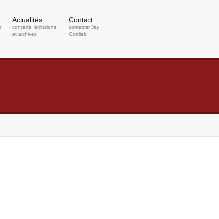
Actualités
Contact
r
concerts, émissions
contacter Jay
et archives
Gottlieb