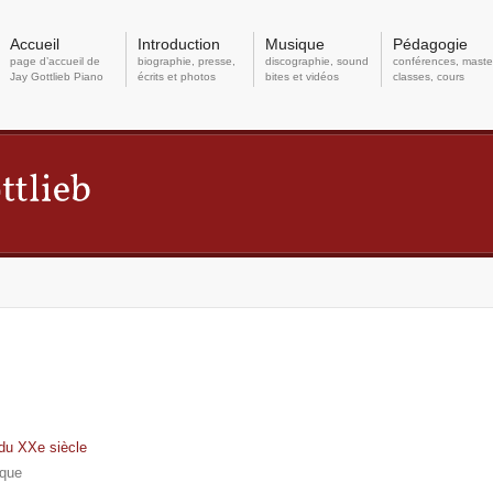
Accueil
Introduction
Musique
Pédagogie
page d’accueil de
biographie, presse,
discographie, sound
conférences, maste
Jay Gottlieb Piano
écrits et photos
bites et vidéos
classes, cours
 du XXe siècle
ique